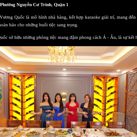
 Phường Nguyễn Cư Trinh, Quận 1
Vương Quốc là mô hình nhà hàng, kết hợp karaoke giải trí, mang đến 
hoàn hảo cho những buổi tiệc sang trọng.
ốc sở hữu những phòng tiệc mang đậm phong cách Á - Âu, là sự kết hợp