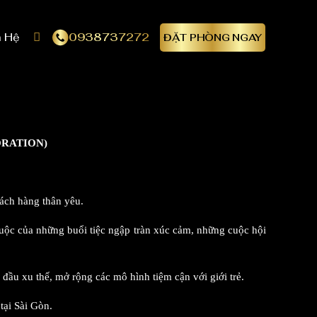
0938737272
n Hệ
ĐẶT PHÒNG NGAY
ORATION)
hách hàng thân yêu.
ộc của những buổi tiệc ngập tràn xúc cảm, những cuộc hội
đầu xu thế, mở rộng các mô hình tiệm cận với giới trẻ.
tại Sài Gòn.