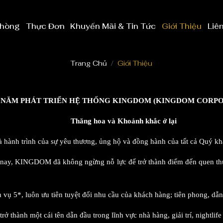
Phòng
Thực Đơn
Khuyến Mãi & Tin Tức
Giới Thiệu
Liê
Trang Chủ
Giới Thiệu
4 NĂM PHÁT TRIỂN HỆ THỐNG KINGDOM (KINGDOM CORP
Thăng hoa và Khoảnh khắc ở lại
là hành trình của sự yêu thương, ủng hộ và đồng hành của tất cả Quý k
n nay, KINGDOM đã không ngừng nỗ lực để trở thành điểm đến quen thu
ụ 5*, luôn ưu tiên tuyệt đối nhu cầu của khách hàng; tiên phong, dẫn 
thành một cái tên dẫn đầu trong lĩnh vực nhà hàng, giải trí, nightlife 