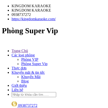
KINGDOM KARAOKE
KINGDOM KARAOKE
0938737272
https://kingdomkaraoke.com/
Phòng Super Vip
Trang Chủ
Các loại phòng
Phòng VIP
Phòng Super Vip
Thực đơn
Khuyến mãi & tin tức
Khuyến Mãi
Blog
Giới thiệu
Liên hệ
0938737272