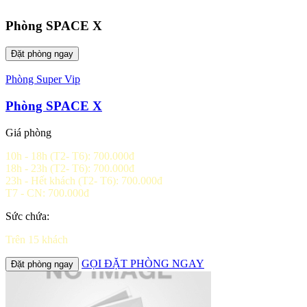
Phòng SPACE X
Đặt phòng ngay
Phòng Super Vip
Phòng SPACE X
Giá phòng
10h - 18h (T2- T6): 700.000đ
18h - 23h (T2- T6): 700.000đ
23h - Hết khách (T2- T6): 700.000đ
T7 - CN: 700.000đ
Sức chứa:
Trên 15 khách
GỌI ĐẶT PHÒNG NGAY
Đặt phòng ngay