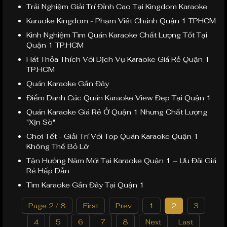
Trải Nghiệm Giải Trí Đỉnh Cao Tại Kingdom Karaoke
Karaoke Kingdom - Phạm Viết Chánh Quận 1 TPHCM
Kinh Nghiệm Tìm Quán Karaoke Chất Lượng Tốt Tại
Quận 1 TP.HCM
Hát Thỏa Thích Với Dịch Vụ Karaoke Giá Rẻ Quận 1
TP.HCM
Quán Karaoke Gần Đây
Điểm Danh Các Quán Karaoke View Đẹp Tại Quận 1
Quán Karaoke Giá Rẻ Ở Quận 1 Nhưng Chất Lượng
"Xịn Sò"
Chơi Tết - Giải Trí Với Top Quán Karaoke Quận 1
Không Thể Bỏ Lỡ
Tận Hưởng Năm Mới Tại Karaoke Quận 1 – Ưu Đãi Giá
Rẻ Hấp Dẫn
Tìm Karaoke Gần Đây Tại Quận 1
Page 2 / 8
First
Prev
1
2
3
4
5
6
7
8
Next
Last