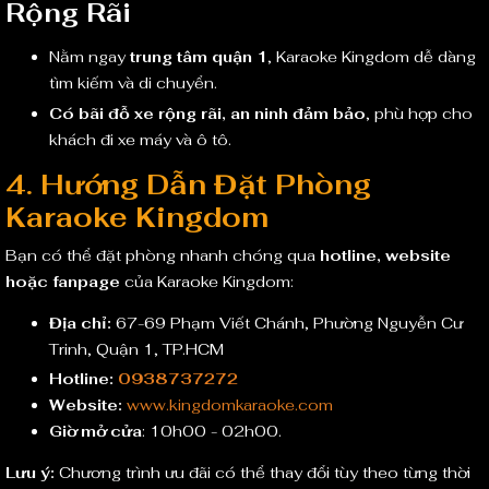
Rộng Rãi
Nằm ngay
trung tâm quận 1
, Karaoke Kingdom dễ dàng
tìm kiếm và di chuyển.
Có bãi đỗ xe rộng rãi, an ninh đảm bảo
, phù hợp cho
khách đi xe máy và ô tô.
4. Hướng Dẫn Đặt Phòng
Karaoke Kingdom
Bạn có thể đặt phòng nhanh chóng qua
hotline, website
hoặc fanpage
của Karaoke Kingdom:
Địa chỉ:
67-69 Phạm Viết Chánh, Phường Nguyễn Cư
Trinh, Quận 1, TP.HCM
Hotline:
0938737272
Website:
www.kingdomkaraoke.com
Giờ mở cửa
: 10h00 - 02h00.
Lưu ý:
Chương trình ưu đãi có thể thay đổi tùy theo từng thời