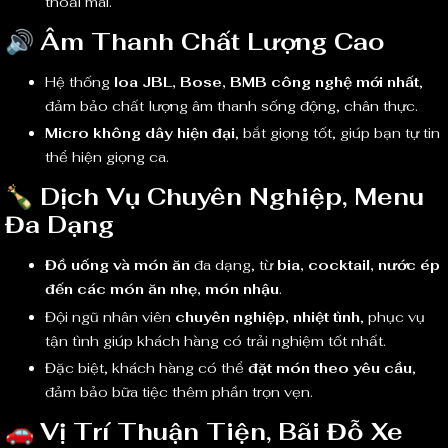
thoải mái.
🔊
Âm Thanh Chất Lượng Cao
Hệ thống
loa JBL, Bose, BMB công nghệ mới nhất
,
đảm bảo chất lượng âm thanh sống động, chân thực.
Micro không dây hiện đại
, bắt giọng tốt, giúp bạn tự tin
thể hiện giọng ca.
🍾
Dịch Vụ Chuyên Nghiệp, Menu
Đa Dạng
Đồ uống và món ăn
đa dạng, từ
bia, cocktail, nước ép
đến các món ăn nhẹ, món nhậu
.
Đội ngũ nhân viên
chuyên nghiệp, nhiệt tình
, phục vụ
tận tình giúp khách hàng có trải nghiệm tốt nhất.
Đặc biệt, khách hàng có thể
đặt món theo yêu cầu
,
đảm bảo bữa tiệc thêm phần trọn vẹn.
🚗
Vị Trí Thuận Tiện, Bãi Đỗ Xe