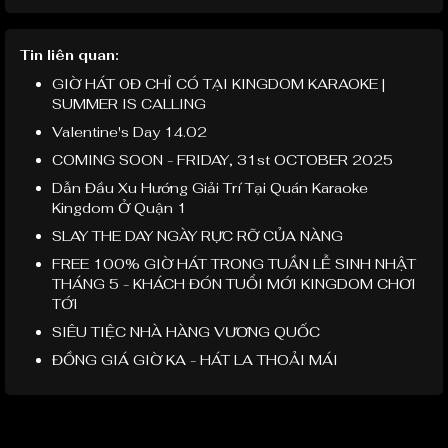
Tin liên quan:
GIỜ HÁT 0Đ CHỈ CÓ TẠI KINGDOM KARAOKE |
SUMMER IS CALLING
Valentine's Day 14.02
COMING SOON - FRIDAY, 31st OCTOBER 2025
Dẫn Đầu Xu Hướng Giải Trí Tại Quán Karaoke
Kingdom Ở Quận 1
SLAY THE DAY NGÀY RỰC RỠ CỦA NÀNG
FREE 100% GIỜ HÁT TRONG TUẦN LỄ SINH NHẬT
THÁNG 5 - KHÁCH ĐÓN TUỔI MỚI KINGDOM CHƠI
TỚI
SIÊU TIỆC NHÀ HÀNG VƯƠNG QUỐC
ĐỒNG GIÁ GIỜ KA - HÁT LA THOẢI MÁI