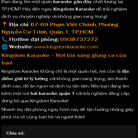
Bạn đang tìm một quán
karaoke gần đây
chất lượng tại
TP.HCM? Hãy đến ngay
Kingdom Karaoke
để trải nghiệm
dịch vụ chuyên nghiệp và không gian sang trọng!
📍 Địa chỉ:
67-69 Phạm Viết Chánh, Phường
Nguyễn Cư Trinh, Quận 1, TP.HCM
📞 Hotline đặt phòng:
0938737272
🌐 Website:
www.kingdomkaraoke.com
Kingdom Karaoke – Nơi tỏa sáng giọng ca của
bạn!
Kingdom Karaoke không chỉ là một quán hát, mà còn là
địa
điểm giải trí lý tưởng
với không gian sang trọng, âm thanh
đỉnh cao, đồ ăn ngon và dịch vụ tận tâm. Nếu bạn đang tìm
kiếm một nơi
hát karaoke quận 1
với trải nghiệm đẳng cấp,
đừng bỏ qua Kingdom Karaoke!
Nhanh tay đặt phòng ngay hôm nay để tận hưởng những giây
phút vui vẻ cùng bạn bè và người thân!
Chia sẻ: