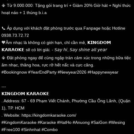
📳 Từ 9.000.000: Tặng gói trang trí + Giảm 20% Giờ hát + Nghi thức
hoạt náo + 1 thùng b.i.a
📞 Áp dụng với khách đặt phòng trước qua Fanpage hoặc Hotline
0938.73.72.72
🧡Âm nhạc là không có giới hạn, chỉ cần mê, 𝗞𝗜𝗡𝗚𝗗𝗢𝗠
𝗞𝗔𝗥𝗔𝗢𝗞𝗘 sẽ có lời giải. - 𝘚𝘢𝘺 𝘩𝘪, 𝘚𝘢𝘺 𝘴𝘩𝘪𝘯𝘦 𝘢𝘭𝘭 𝘺𝘦𝘢𝘳
📳 Đặt phòng ngay để cùng ngập tràn cảm xúc trong những bữa tiệc
âm nhạc, thăng hoa, rực rỡ hết nấc và cực căng.
#Bookingnow #YearEndParty #Newyear2026 #Happynewyear
---
𝗞𝗜𝗡𝗚𝗗𝗢𝗠 𝗞𝗔𝗥𝗔𝗢𝗞𝗘
️. Address: 67 - 69 Phạm Viết Chánh, Phường Cầu Ông Lãnh, (Quận
1), TP. HCM
. Website: https://kingdomkaraoke.com/
#KingdomKaraoke #Karaoke #HatHo #Anuong #SaiGon #Wesing
#Free100 #Sinhnhat #Combo