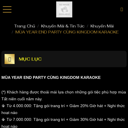
Phòng VIP
Khuyến Mãi
Phòng Super Vip
Blog
Trang Chủ
Khuyến Mãi & Tin Tức
Khuyến Mãi
MÙA YEAR END PARTY CÙNG KINGDOM KARAOKE
MỤC LỤC
MÙA YEAR END PARTY CÙNG KINGDOM KARAOKE
(*) Khách hàng được thoải mái lựa chọn những gói tiệc phù hợp mùa
Tất niên cuối năm này.
📳 Từ 4.000.000: Tặng gói trang trí + Giảm 20% Giờ hát + Nghi thức
hoạt náo
📳 Từ 7.000.000: Tặng gói trang trí + Giảm 30% Giờ hát + Nghi thức
hoạt náo